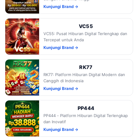
Kunjungi Brand →
VC55
VC55: Pusat Hiburan Digital Terlengkap dan
Tercepat untuk Anda
Kunjungi Brand →
RK77
RK77: Platform Hiburan Digital Modern dan
Canggih di Indonesia
Kunjungi Brand →
PP444
PP444 - Platform Hiburan Digital Terlengkap
dan Inovatif
Kunjungi Brand →