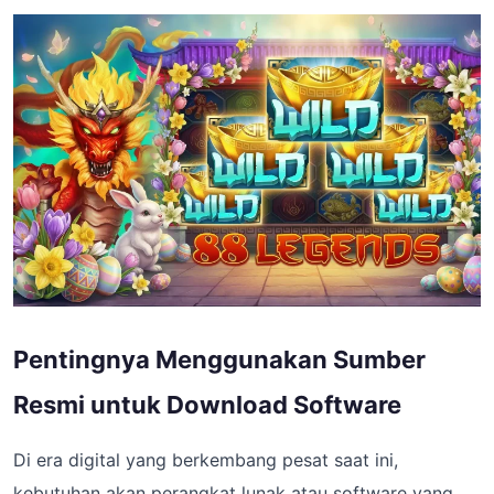
Pentingnya Menggunakan Sumber
Resmi untuk Download Software
Di era digital yang berkembang pesat saat ini,
kebutuhan akan perangkat lunak atau software yang