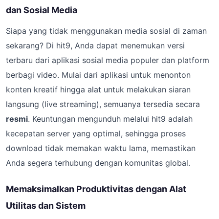
dan Sosial Media
Siapa yang tidak menggunakan media sosial di zaman
sekarang? Di hit9, Anda dapat menemukan versi
terbaru dari aplikasi sosial media populer dan platform
berbagi video. Mulai dari aplikasi untuk menonton
konten kreatif hingga alat untuk melakukan siaran
langsung (live streaming), semuanya tersedia secara
resmi
. Keuntungan mengunduh melalui hit9 adalah
kecepatan server yang optimal, sehingga proses
download tidak memakan waktu lama, memastikan
Anda segera terhubung dengan komunitas global.
Memaksimalkan Produktivitas dengan Alat
Utilitas dan Sistem