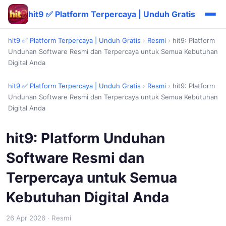
hit9 ✅ Platform Terpercaya | Unduh Gratis
hit9 ✅ Platform Terpercaya | Unduh Gratis
›
Resmi
›
hit9: Platform
Unduhan Software Resmi dan Terpercaya untuk Semua Kebutuhan
Digital Anda
hit9 ✅ Platform Terpercaya | Unduh Gratis
›
Resmi
›
hit9: Platform
Unduhan Software Resmi dan Terpercaya untuk Semua Kebutuhan
Digital Anda
hit9: Platform Unduhan
Software Resmi dan
Terpercaya untuk Semua
Kebutuhan Digital Anda
26 Apr 2026
· Resmi