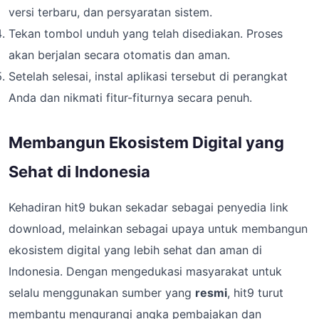
versi terbaru, dan persyaratan sistem.
Tekan tombol unduh yang telah disediakan. Proses
akan berjalan secara otomatis dan aman.
Setelah selesai, instal aplikasi tersebut di perangkat
Anda dan nikmati fitur-fiturnya secara penuh.
Membangun Ekosistem Digital yang
Sehat di Indonesia
Kehadiran hit9 bukan sekadar sebagai penyedia link
download, melainkan sebagai upaya untuk membangun
ekosistem digital yang lebih sehat dan aman di
Indonesia. Dengan mengedukasi masyarakat untuk
selalu menggunakan sumber yang
resmi
, hit9 turut
membantu mengurangi angka pembajakan dan