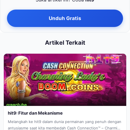
Unduh Gratis
Artikel Terkait
hit9: Fitur dan Mekanisme
Melangkah ke hit9 dalam dunia permainan yang penuh dengan
antusiasme saat kita membedah Cash Connection™ – Charming