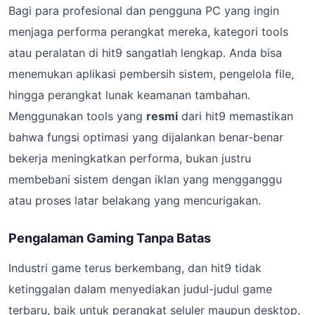
Bagi para profesional dan pengguna PC yang ingin
menjaga performa perangkat mereka, kategori tools
atau peralatan di hit9 sangatlah lengkap. Anda bisa
menemukan aplikasi pembersih sistem, pengelola file,
hingga perangkat lunak keamanan tambahan.
Menggunakan tools yang
resmi
dari hit9 memastikan
bahwa fungsi optimasi yang dijalankan benar-benar
bekerja meningkatkan performa, bukan justru
membebani sistem dengan iklan yang mengganggu
atau proses latar belakang yang mencurigakan.
Pengalaman Gaming Tanpa Batas
Industri game terus berkembang, dan hit9 tidak
ketinggalan dalam menyediakan judul-judul game
terbaru, baik untuk perangkat seluler maupun desktop.