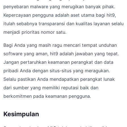
penyebaran malware yang merugikan banyak pihak.
Kepercayaan pengguna adalah aset utama bagi hit9,
itulah sebabnya transparansi dan kualitas layanan selalu
menjadi prioritas nomor satu.
Bagi Anda yang masih ragu mencari tempat unduhan
software yang aman, hit9 adalah jawaban yang tepat.
Jangan pertaruhkan keamanan perangkat dan data
pribadi Anda dengan situs-situs yang meragukan.
Selalu pastikan Anda mendapatkan perangkat lunak
dari sumber yang memiliki reputasi baik dan
berkomitmen pada keamanan pengguna.
Kesimpulan